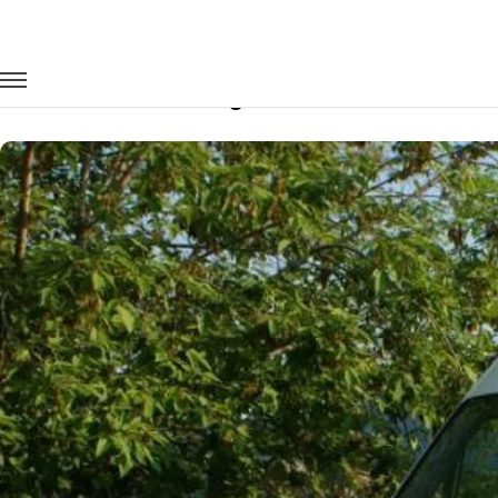
Главная
Автопарк
Микроавтобусы
Volkswagen Crafter
Заказать Volkswagen Crafter с водит