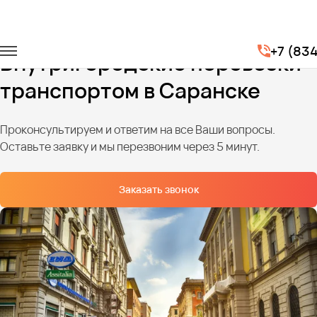
Главная
Услуги
Городские перевозки
+7 (83
Внутригородские перевозки
транспортом в Саранске
Проконсультируем и ответим на все Ваши вопросы.
Оставьте заявку и мы перезвоним через 5 минут.
Заказать звонок