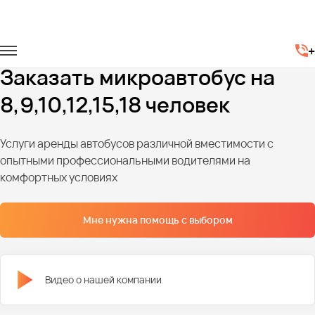
Главная
Автопарк
Микроавтобусы
+
Микровтобусы на 8-18 человек
Заказать микроавтобус на
8,9,10,12,15,18 человек
Услуги аренды автобусов различной вместимости с
опытными профессиональными водителями на
комфортных условиях
Мне нужна помощь с выбором
Видео о нашей компании